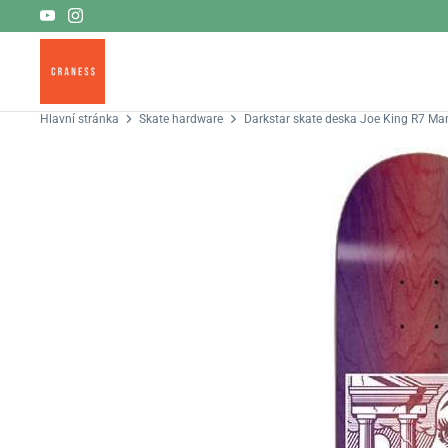
Přeskočit
na
obsah
Hlavní stránka
Skate hardware
Darkstar skate deska Joe King R7 Ma