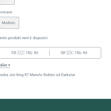
oncave
Medium
ento produkt není k dispozici
ČR 🇨🇿
150,- Kč
SR 🇸🇰
150,- Kč
dílet ▾
eska Joe King R7 Manolo Robles od Darkstar