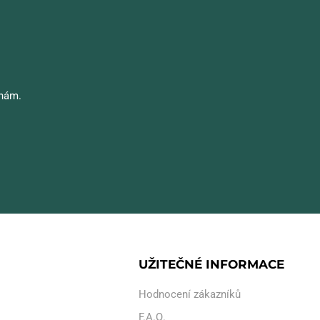
 nám.
UŽITEČNÉ INFORMACE
Hodnocení zákazníků
F.A.Q.