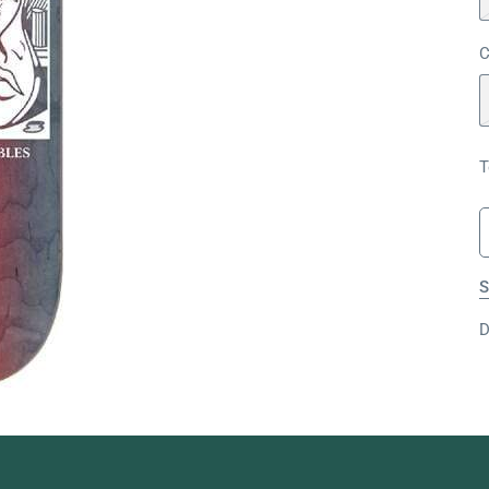
C
T
S
D