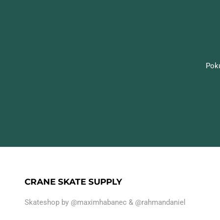
Poku
CRANE SKATE SUPPLY
Skateshop by
@maximhabanec
&
@rahmandaniel