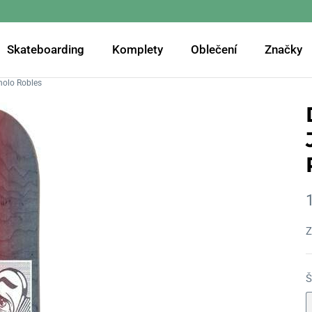
Skateboarding
Komplety
Oblečení
Značky
nolo Robles
Z
Š