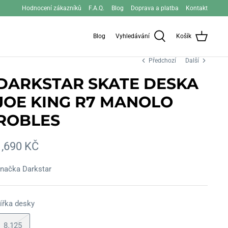
Hodnocení zákazníků
F.A.Q.
Blog
Doprava a platba
Kontakt
Blog
Vyhledávání
Košík
Předchozí
Další
DARKSTAR SKATE DESKA
JOE KING R7 MANOLO
ROBLES
1,690 KČ
načka
Darkstar
ířka desky
8.125