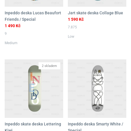
Inpeddo deska Lucas Beaufort
Jart skate deska Collage Blue
Friends / Special
1 590 Kč
1 490 Kč
7.875
9
Low
Medium
2 skladem
Inpeddo skate deska Lettering
Inpeddo deska Smarty White /
Kiwi
Special