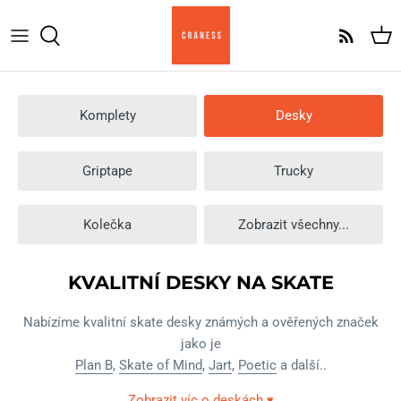
Přeskočit
na
obsah
Komplety
Komplet Am
Komplety
Desky
Skate desky
Komplet Pro
Griptape
Komplet Cruiser
Griptape
Trucky
Trucky
Kolečka
Zobrazit všechny...
Kolečka
KVALITNÍ DESKY NA SKATE
Ložiska
Nabízíme kvalitní skate desky známých a ověřených značek
Skate hardware
jako je
Plan B
,
Skate of Mind
,
Jart
,
Poetic
a další..
Zobrazit víc o deskách ▾