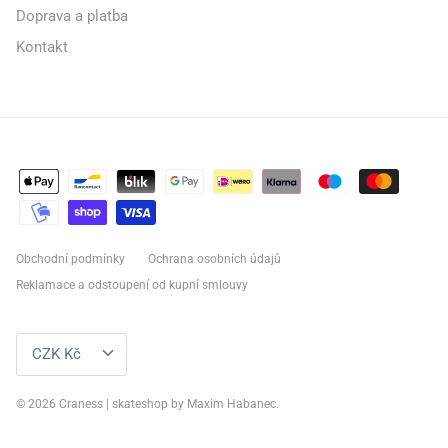
Doprava a platba
Kontakt
Obchodní podmínky
Ochrana osobních údajů
Reklamace a odstoupení od kupní smlouvy
MĚNA
CZK Kč
© 2026
Craness | skateshop by Maxim Habanec
.