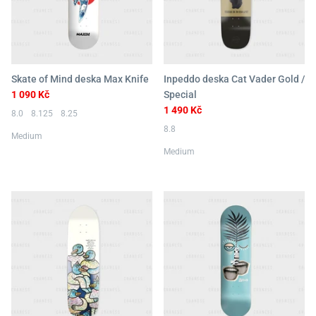
Skate of Mind deska Max Knife
Inpeddo deska Cat Vader Gold /
1 090 Kč
Special
1 490 Kč
8.0
8.125
8.25
8.8
Medium
Medium