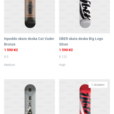
Inpeddo skate deska Cat Vader
ÜBER skate deska Big Logo
Bronze
Silver
1 590 Kč
1 590 Kč
8.0
8.125
Medium
High
1 skladem