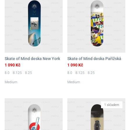
Skate of Mind deska New York
Skate of Mind deska Pařížská
1 090 Kč
1 090 Kč
8.0
8.125
8.25
8.0
8.125
8.25
Medium
Medium
1 skladem