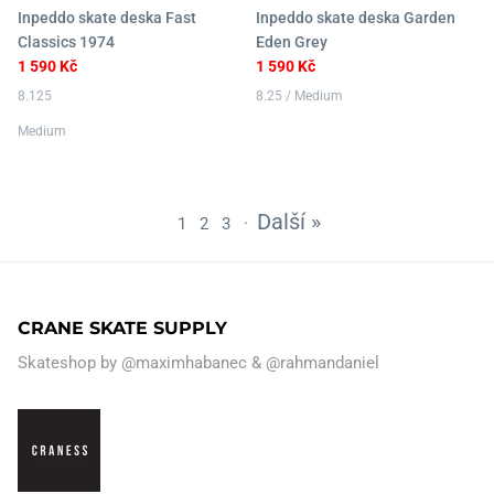
Inpeddo skate deska Fast
Inpeddo skate deska Garden
Classics 1974
Eden Grey
1 590 Kč
1 590 Kč
8.125
8.25 / Medium
Medium
Další »
1
2
3
·
CRANE SKATE SUPPLY
Skateshop by
@maximhabanec
&
@rahmandaniel