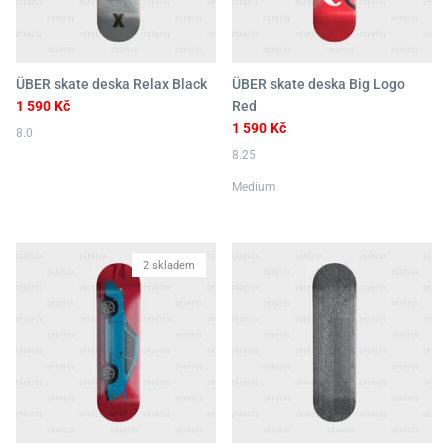
ÜBER skate deska Relax Black
ÜBER skate deska Big Logo
1 590 Kč
Red
1 590 Kč
8.0
8.25
Medium
2 skladem