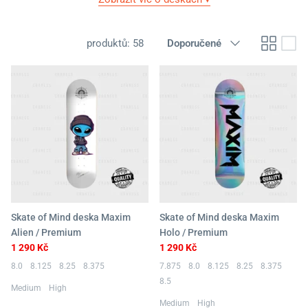
Seřadit
produktů: 58
Doporučené
podle
Skate of Mind deska Maxim
Skate of Mind deska Maxim
Alien / Premium
Holo / Premium
1 290 Kč
1 290 Kč
8.0
8.125
8.25
8.375
7.875
8.0
8.125
8.25
8.375
8.5
Medium
High
Medium
High