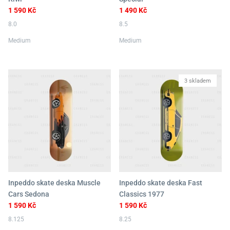
1 590 Kč
1 490 Kč
8.0
8.5
Medium
Medium
3 skladem
Inpeddo skate deska Muscle
Inpeddo skate deska Fast
Cars Sedona
Classics 1977
1 590 Kč
1 590 Kč
8.125
8.25