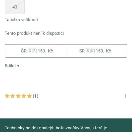
43
Tabulka velikostí
Tento produkt není k dispozici
ČR 🇨🇿
150,- Kč
SR 🇸🇰
150,- Kč
Sdílet ▾
(1)
Technicky nejdokonalejší bota značky Vans, která je