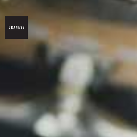
Skateshop by
@maximhabanec
&
@rahmandaniel
HLAVNÍ MENU
Skateboarding
Komplety
Oblečení
Značky