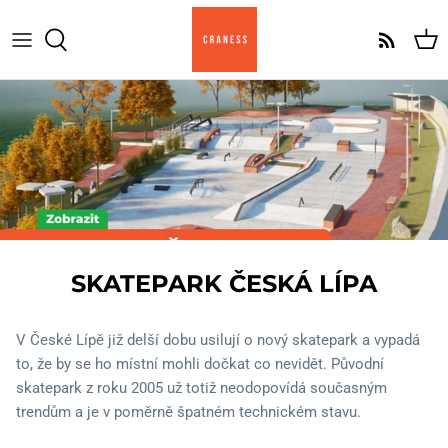
Přeskočit
na
obsah
Komplety
Komplet Am
Skate desky
Komplet Pro
Griptape
Komplet Cruiser
Trucky
Kolečka
SKATEPARK ČESKÁ LÍPA
Ložiska
V České Lípě již delší dobu usilují o nový skatepark a vypadá
to, že by se ho místní mohli dočkat co nevidět. Původní
Skate hardware
skatepark z roku 2005 už totiž neodopovídá současným
trendům a je v poměrně špatném technickém stavu.