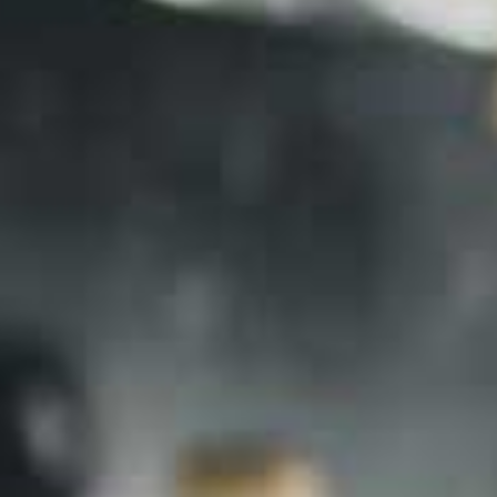
UŽITEČNÉ INFORMACE
Hodnocení zákazníků
F.A.Q.
Blog
Doprava a platba
Kontakt
Obchodní podmínky
Ochrana osobních údajů
Reklamace a odstoupení od kupní smlouvy