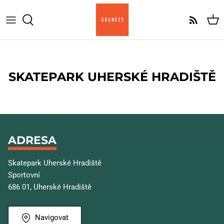
Přeskočit
na
obsah
Komplety
Komplet Am
Skate desky
Komplet Pro
SKATEPARK UHERSKÉ HRADIŠTĚ
Griptape
Komplet Cruiser
Trucky
ADRESA
Kolečka
Skatepark Uherské Hradiště
Ložiska
Sportovní
686 01, Uherské Hradiště
Skate hardware
Navigovat