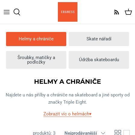
Přeskočit
na
obsah
Komplety
Komplet Am
Helmy a chrániče
Skate nářadí
Skate desky
Komplet Pro
Griptape
Komplet Cruiser
Šroubky, matičky a
Údržba skateboardu
podložky
Trucky
HELMY A CHRÁNIČE
Kolečka
Najdete u nás přilby a chrániče na skateboard a jiné sporty od
Ložiska
značky Triple Eight.
Skate hardware
Zobrazit víc o helmách▾
Seřadit
produktů: 3
Nejprodávanější