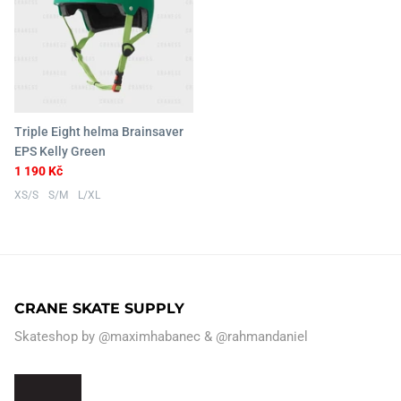
Triple Eight helma Brainsaver
EPS Kelly Green
1 190 Kč
XS/S
S/M
L/XL
CRANE SKATE SUPPLY
Skateshop by
@maximhabanec
&
@rahmandaniel