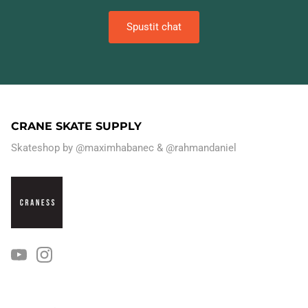
Spustit chat
CRANE SKATE SUPPLY
Skateshop by
@maximhabanec
&
@rahmandaniel