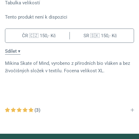
Tabulka velikostí
Tento produkt není k dispozici
ČR 🇨🇿
150,- Kč
SR 🇸🇰
150,- Kč
Sdílet ▾
Mikina Skate of Mind, v
yrobeno z přírodních bio vláken a bez
živočišných složek v textilu. Focena velikost XL.
(3)