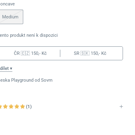
oncave
Medium
ento produkt není k dispozici
ČR 🇨🇿
150,- Kč
SR 🇸🇰
150,- Kč
dílet ▾
eska Playground od Sovrn
(1)