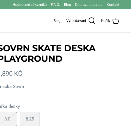
Hodnocení zákazníků
F.A.Q.
Blog
Doprava a platba
Kontakt
Blog
Vyhledávání
Košík
SOVRN SKATE DESKA
PLAYGROUND
1,890 KČ
načka
Sovrn
ířka desky
8.0
8.25