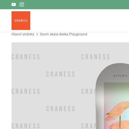
Přeskočit
na
obsah
Hlavní stránka
Sovrn skate deska Playground