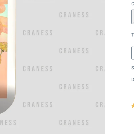
C
T
S
D