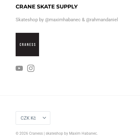
CRANE SKATE SUPPLY
Skateshop by
@maximhabanec
&
@rahmandaniel
MĚNA
CZK Kč
© 2026
Craness | skateshop by Maxim Habanec
.